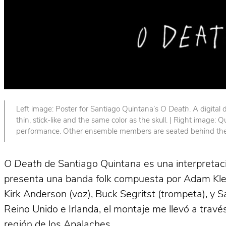
Left image: Poster for Santiago Quintana’s
O Death
. A digital
thin, stick-like and the same color as the skull. | Right image
performance. Other ensemble members are seated behind them. 
O Death
de Santiago Quintana es una interpretaci
presenta una banda folk compuesta por Adam Kleima
Kirk Anderson (voz), Buck Segritst (trompeta), y S
Reino Unido e Irlanda, el montaje me llevó a travé
región de los Apalaches.