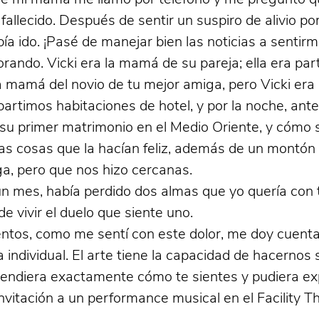
allecido. Después de sentir un suspiro de alivio po
ía ido. ¡Pasé de manejar bien las noticias a senti
ando. Vicki era la mamá de su pareja; ella era par
la mamá del novio de tu mejor amiga, pero Vicki er
timos habitaciones de hotel, y por la noche, antes
 su primer matrimonio en el Medio Oriente, y cómo 
las cosas que la hacían feliz, además de un montón
a, pero que nos hizo cercanas.
 mes, había perdido dos almas que yo quería con to
e vivir el duelo que siente uno.
ntos, como me sentí con este dolor, me doy cuent
 individual. El arte tiene la capacidad de hacerno
endiera exactamente cómo te sientes y pudiera exp
 invitación a un performance musical en el Facility 