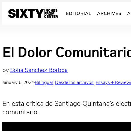
Skip
to
EDITORIAL
ARCHIVES
A
content
El Dolor Comunitari
by
Sofia Sanchez Borboa
January 6, 2024
·
Bilingual
, 
Desde los archivos
, 
Essays + Review
En esta crítica de Santiago Quintana’s elect
comunitario.