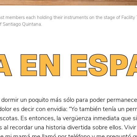
cast members each holding their instruments on the stage of Facilit
of Santiago Quintana.
r dormir un poquito más sólo para poder permanecer 
 dolor es decir con envidia: “Yo también tenía un p
scotas. Es entonces, la vergüenza inmediata que si
 al recordar una historia divertida sobre ellos. Viv
e mi mamá me llamó por teléfono y me preguntó q