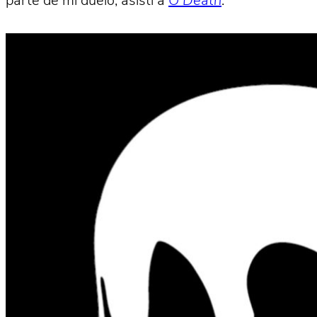
parte de mi duelo, asistí a
O Death
.