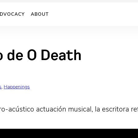
DVOCACY
ABOUT
o de O Death
s
, 
Happenings
ro-acústico actuación musical, la escritora re