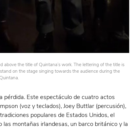
 above the title of Quintana’s work. The lettering of the title is
stand on the stage singing towards the audience during the
 Quintana.
a pérdida. Este espectáculo de cuatro actos
pson (voz y teclados), Joey Buttlar (percusión),
 tradiciones populares de Estados Unidos, el
o las montañas irlandesas, un barco británico y la