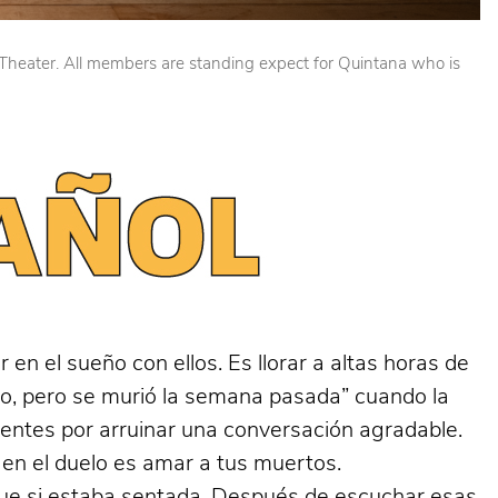
y Theater. All members are standing expect for Quintana who is
en el sueño con ellos. Es llorar a altas horas de
erro, pero se murió la semana pasada” cuando la
entes por arruinar una conversación agradable.
ir en el duelo es amar a tus muertos.
ue si estaba sentada. Después de escuchar esas