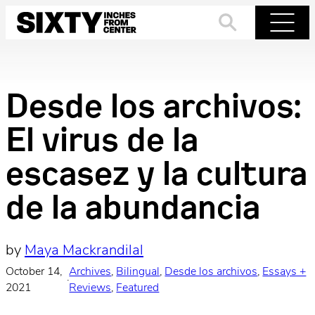
Skip
to
Search
Menu
content
Desde los archivos:
El virus de la
escasez y la cultura
de la abundancia
by
Maya Mackrandilal
October 14,
Archives
, 
Bilingual
, 
Desde los archivos
, 
Essays +
·
2021
Reviews
, 
Featured