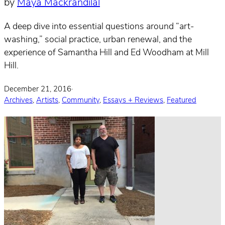
by
Maya Mackrandilal
A deep dive into essential questions around “art-
washing,” social practice, urban renewal, and the
experience of Samantha Hill and Ed Woodham at Mill
Hill.
December 21, 2016
·
Archives
,
Artists
,
Community
,
Essays + Reviews
,
Featured