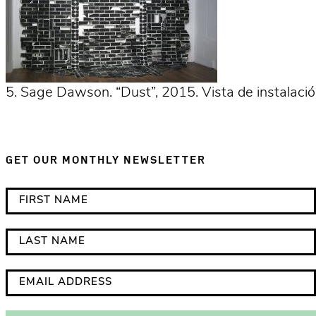
5. Sage Dawson. “Dust”, 2015. Vista de instalació
GET OUR MONTHLY NEWSLETTER
*
F
i
i
n
r
L
d
s
a
i
t
s
E
c
N
t
m
a
a
N